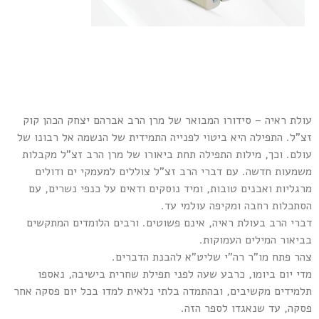
עולת ראיה – סידורו המבואר של מרן הרב אברהם יצחק הכהן קוק
זצ"ל. התפילה היא ביטוי לפנייה התמידית של הנשמה אל רבונו של
עולם. וכך, מילות התפילה תחת ביאורו של מרן הרב זצ"ל מקבלות
משמעות חדשה. עם דברי הרב זצ"ל צוללים למעמקי ים ודולים
מרגליות ואבנים טובות, ומיד נוסקים ודאים על כנפי נשרים, עם
הסתכלות רחבה ומקיפה עולמי עד.
דברי הרב בעולת ראיה, אינם פשוטים. ורבים הלומדים המתקשים
בביאור המילים העמוקות.
צהר פתח מו"ר רה"י שליט"א להבנת הדברים.
מדי יום ביומו, כרבע שעה לפני תפילת שחרית בישיבה, נאספו
תלמידים מקשיבים, ובהתמדה בלתי נלאית למדו בכל יום פסקה אחר
פסקה, עד שנאגדו לספר הזה.