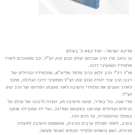
מדינת ישראל- יסוד כסא ה' בעולם
כך כותב מרן הרב אברהם יצחק הכהן קוק זצ"ל, וכך מתחנכים לאורו
תלמידיו וממשיכי דרכו.
מו"ר רה"י הרב זלמן ברוך מלמד שליט"א, מתלמידיו הגדולים של
רבנו הרב צבי יהודה הכהן קוק זצ"ל וממשיכי דרכו הגדולה, מחנך
לאורך השנים את תלמידי הישיבה לאור משנתו ותורותו של הרב קוק
זצ"ל.
מדי שנה, בה' באייר, עוטה הישיבה חג, ומודה לרבונו של עולם על
הניסים הגדולים שהראנו בתקומת המדינה, ועל ידו המובילה אותנו
במהלך ההיסטוריה, עד היום הזה.
בערב, לאחר תפילת ערבית חגיגית, מתאספת הישיבה לסעודה
חגיגית, ושם נואמים תלמידי חכמים ואנשי מעשה.