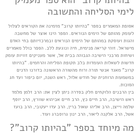
לימי הסליחה והתשובה
אסופת המאמרים בספר "בהיותו קרוב" מזמינה את הקוראים לצלול
לעומק מהותם של הימים הנוראים. הספר הינו אוצר של מחשבה
והגות ועוסקת במהותם של הימים הנוראים ובמרכזיותם בחי האדם
מישראל. זוהי קריאה פנימית, חיה ונוגעת ללב. הספר כולל מאמרים
ושיחות מרבני הישיבה הגבוהה בבית אל, אשר מעניקים זוויות עומק
חדשות לשאלות העומדות בלב תקופת הסליחה והרחמים. "בהיותו
קרוב" מאגד אנשי תורה ורוח מהשורה הראשונה בדורנו הדנים
במשמעות הרוחנית של חודש אלול, ראש השנה, יום כיפור ועד חג
הסוכות.
בין הרבנים הלוקחים חלק בסדרה ניתן לצין את: הרב זלמן מלמד
ראש הישיבה, הרב חיים כץ, הרב חיים אביהוא שוורץ, הרב יוסף
שלמה וייצן, הרב אליהו שאול ברין, הרב עדו יעקובי, הרב בועז
אשל, הרב אלקנה ליאור, הרב ינון גרוסברג ועוד.
מה מיוחד בספר "בהיותו קרוב"?