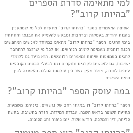
למי מתאימה סדרת הספרים
"בהיותו קרוב"?
אסופת המאמרים בספר "בהיותו קרוב" מיועדת לכל מי שמתענין
בהגות יהודית בעמקות וברחבות ומבקש להעמיק את הבנתו וחוויותיו
בימי החגים. הספר "בהיותו קרוב" מתאים במיוחד לאנשים המחפשים
הכנה רוחנית מעמיקה לימים הנוראים, או לכל מי שרוצה להתחבר
לחגים באמצעות שיחות ומאמרים רלוונטים. הוא נועד גם ללומדי
ישיבות, גם לאנשים סקרנים וחוקרים וגם לבעלי הבתים הקובעים
עיתים לתורה, ויוצר מעין גשר בין עולמות ההלכה והאמונה לבין
החים האישים.
במה עוסק הספר "בהיותו קרוב"?
הספר "בהיותו קרוב" דן במגוון רחב של נושאים, ביניהם: משמעות
תקיעת השופר בראש השנה, עבודת המידות, חזרה בתשובה, בקשת
סליחה, דין והמלכה, חודש אלול, יום כיפור וחג הסוכות.
"בהיותו קרוב" הוא ספר מעמיק