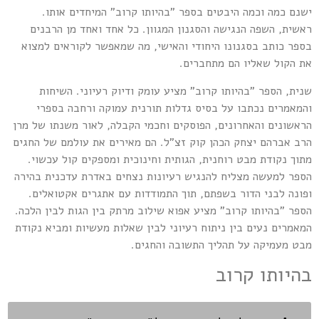
ישנם כמה וכמה היבטים בספר "בהיותו קרוב" המיחדים אותו.
ראשית, השפה הנגישה והסגנון המגוון. כל אחד ואחד מן הרבנים
בספר כותב בסגנונו היחודי והאישי, מה שמאפשר לקוראים למצוא
את הקול שאליו הם מתחברים.
שנית, הספר "בהיותו קרוב" מציע עומק ודיוק רעיוני. השיחות
והמאמרים נכתבו על בסיס גדלות תורנית עמוקה ורחבה בספרי
הראשונים והאחרונים, הפוסקים וחכמי הקבלה, לאור משנתו של מרן
הרב אברהם יצחק הכהן קוק זצ"ל. הם מאירים את עולמם של החגים
מתוך נקודת מבט רוחנית, הגותית וחינוכית ומספקים קול עכשוי.
הספר למעשה מצליח להנגיש רעיונות נצחים באדרת עדכנית בהירה
ופונה לבני הדור בשפתם, תוך התמודדות עם אתגרים אקטואלים.
הספר "בהיותו קרוב" מציע אפוא שילוב מרתק בין הגות לבין הלכה.
המאמרים נעים בין ניתוח רעיוני לבין שאלות מעשיות ומביא נקודת
מבט מעמיקה על תהליך התשובה והחגים.
בהיותו קרוב