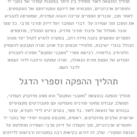
תהליך ההוצאה לאור מתחיל בין היתר בפענוח קפדני של כתבי יד
וחומרים ארכיוניים, המבטיח את דיוקם ומקוריותם של הטקסטים.
לאחר מכן, עוברים הספרים עריכה והגהה קפדנית, שמטרתה להנגיש
את התוכן תוך שמירה על דברי המחבר ועל דיוק תורני מרבי. כל ספר
עובר מסלול של עיבוד תורני מדויק. בסיום התהליך, מודפסים
הספרים ומופצים בקנה מידה רחב, במטרה להגיע לקהל יעד מגוון
הכולל בוגרי ישיבות, תלמידי חכמים וכל אוהב תורה המבקש להעמיק
ולהרחיב בלימודו. רכישת ספרי "מאבני המקום" מסורה לעבודת
הקודש של הפצת תורת הגאולה, תורה עמוקה ורחבה לדור הצמא
לדבר השם.
תהליך ההפקה וספרי הדגל
תהליך ההפקה בהוצאת "מאבני המקום" הוא מסע מדוקדק וקפדני,
המשלב עבודת מחקר תורנית מעמיקה עם סטנדרטים מקצועיים
גבוהים של הוצאה לאור. כל ספר, בטרם יגיע לידי הקורא, עובר
שרשרת שלבים מדוקדקים. ראשית, מתבצע פענוח יסודי של כתבי יד
וחומרים ארכיוניים, תוך הקפדה על דיוק מרבי ושמירה מוחלטת על
הנוסח המקורי. שלב זה דורש בקיאות רבה במקורות ורגישות לדיוקים