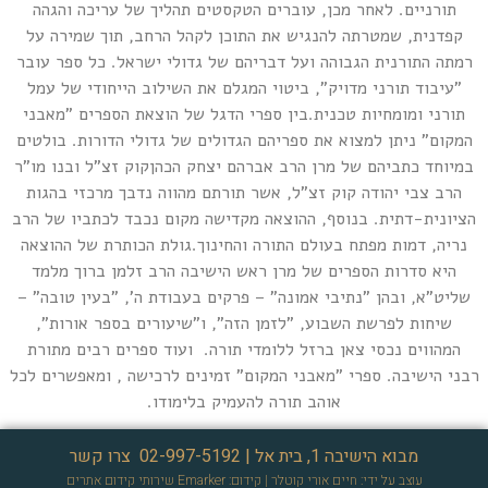
תורניים. לאחר מכן, עוברים הטקסטים תהליך של עריכה והגהה
קפדנית, שמטרתה להנגיש את התוכן לקהל הרחב, תוך שמירה על
רמתה התורנית הגבוהה ועל דבריהם של גדולי ישראל. כל ספר עובר
"עיבוד תורני מדויק", ביטוי המגלם את השילוב הייחודי של עמל
תורני ומומחיות טכנית.בין ספרי הדגל של הוצאת הספרים "מאבני
המקום" ניתן למצוא את ספריהם הגדולים של גדולי הדורות. בולטים
במיוחד כתביהם של מרן הרב אברהם יצחק הכהןקוק זצ"ל ובנו מו"ר
הרב צבי יהודה קוק זצ"ל, אשר תורתם מהווה נדבך מרכזי בהגות
הציונית-דתית. בנוסף, ההוצאה מקדישה מקום נכבד לכתביו של הרב
נריה, דמות מפתח בעולם התורה והחינוך.גולת הכותרת של ההוצאה
היא סדרות הספרים של מרן ראש הישיבה הרב זלמן ברוך מלמד
שליט"א, ובהן "נתיבי אמונה" – פרקים בעבודת ה', "בעין טובה" –
שיחות לפרשת השבוע, "לזמן הזה", ו"שיעורים בספר אורות",
המהווים נכסי צאן ברזל ללומדי תורה. ועוד ספרים רבים מתורת
רבני הישיבה. ספרי "מאבני המקום" זמינים לרכישה , ומאפשרים לכל
אוהב תורה להעמיק בלימודו.
מבוא הישיבה 1, בית אל |
02-997-5192
צרו קשר
עוצב על ידי: חיים אורי קוטלר
| קידום: Emarker
שירותי קידום אתרים