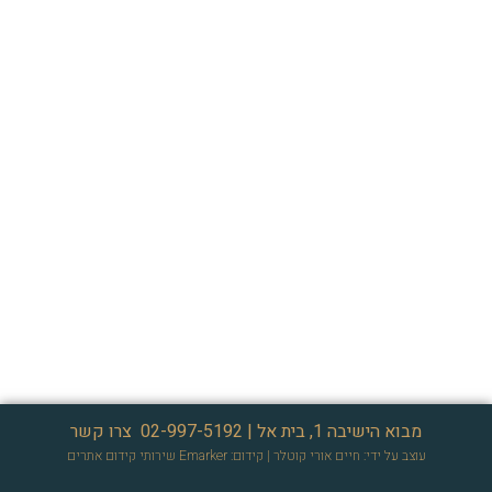
מבוא הישיבה 1, בית אל |
02-997-5192
צרו קשר
עוצב על ידי: חיים אורי קוטלר
| קידום: Emarker
שירותי קידום אתרים