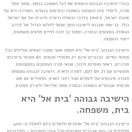
בוגרי הישיבה הגבוהה נושאים את דגל האמונה בגאון, מתוך עמל
תורה, לימודי עיון והעמקה באמונה ובקיאות בגמרא. האווירה היא של
אהבת ישראל, ביטחון בדרכי הגאולה וראייה חיובית של עם ישראל
כולו. כך שמי שנכנס לישיבה הופך שותף לחלום הגדול של קירוב
הגאולה במעשים ובתורה, ומתוך כך זוכה לחיים מלאים משמעות,
ייעוד והשפעה.
הישיבה הגבוהה 'בית אל' היא חממה אשר ממנה יוצאים שליחים בכל
תחומי החיים. הבוגרים אינם רק תלמידי חכמים. הם מקימי גרעינים
תורניים, ראשי מוסדות חינוך, אנשי תורה העוסקים במקצועות
חופשיים עם לב חם לעם, לתורה ולארץ. הישיבה הגבוהה מטפחת
חבורה איכותית של לומדים מכל רחבי הארץ, תלמידים עם אש
פנימית שבוחרים באמונה ובתורה מתוך אידיאל ולא רק מסגרת.
הישיבה גבוהה 'בית אל' היא
בית, משפחה.
בישיבה הגבוהה 'בית אל' שוקדים ולומדים כיום למעלה מ-400
תלמידים וכ-150 אברכים המגיעים מכל גווני הישיבות – התיכוניות