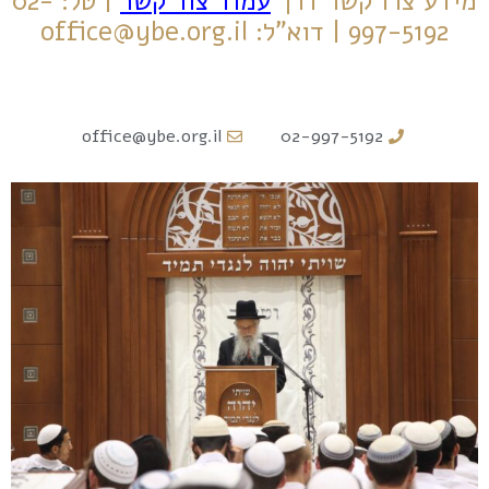
מידע צרו קשר דרך
עמוד צור קשר
| טל: 02-
997-5192 | דוא"ל:
office@ybe.org.il
office@ybe.org.il
02-997-5192