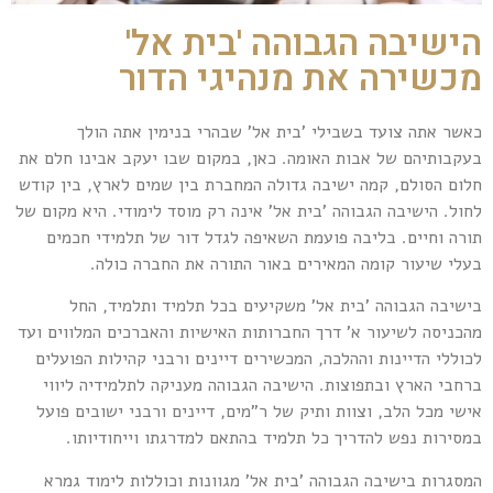
הישיבה הגבוהה 'בית אל'
מכשירה את מנהיגי הדור
כאשר אתה צועד בשבילי 'בית אל' שבהרי בנימין אתה הולך
בעקבותיהם של אבות האומה. כאן, במקום שבו יעקב אבינו חלם את
חלום הסולם, קמה ישיבה גדולה המחברת בין שמים לארץ, בין קודש
לחול. הישיבה הגבוהה 'בית אל' אינה רק מוסד לימודי. היא מקום של
תורה וחיים. בליבה פועמת השאיפה לגדל דור של תלמידי חכמים
בעלי שיעור קומה המאירים באור התורה את החברה כולה.
בישיבה הגבוהה 'בית אל' משקיעים בכל תלמיד ותלמיד, החל
מהכניסה לשיעור א' דרך החברותות האישיות והאברכים המלווים ועד
לכוללי הדיינות וההלכה, המכשירים דיינים ורבני קהילות הפועלים
ברחבי הארץ ובתפוצות. הישיבה הגבוהה מעניקה לתלמידיה ליווי
אישי מכל הלב, וצוות ותיק של ר"מים, דיינים ורבני ישובים פועל
במסירות נפש להדריך כל תלמיד בהתאם למדרגתו וייחודיותו.
המסגרות בישיבה הגבוהה 'בית אל' מגוונות וכוללות לימוד גמרא