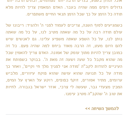
אוכל ומזון בשפע, בגדים הרבה יותר מפותחים, ובתים הרבה יותר
גדולים ויפים ממה שהיה בעבר. האדם המאמין צריך להיות מלא
תודה כל הזמן על כך שכל הזמן תנאי החיים משתפרים.
כשמגיעים לסוף השנה, צריכים לעמוד לפני ה' ולהגיד: ריבונו של
עולם תודה רבה על כל מה שאתה מטיב לנו, על כל מה שאתה
נותן לנו, על כל השפע שאתה משפיע עלינו. גם לאנשים שיש
להם היום מעט, זה הרבה מאוד ביחס למה שהיה פעם. כל זה
כמובן צריך להיות מתוך עומק של אמונה. האדם צריך להאמין שכל
מה שהוא מקבל כל שעה ושעה זה מאת ה'. בבוקר כשפותח את
העיניים להודות לקב"ה 'מודה אני לפניך מלך חי וקיים', ואחר כך
מודה על כל תנועה שהוא עושה שהוא פוקח עיוורים, מלביש
ערומים, מתיר אסורים, זוקף כפופים, רוקע על הארץ על המים,
המכין מצעדי גבר, שעשה לי צרכי, אוזר ישראל בגבורה. לחיות
את טוב ה' שהקב"ה מטיב עימנו.
להמשך השיחה >>