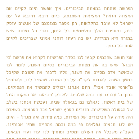
הפרשה פותחת במצוות הביכורים. איך אפשר היום לקיים את
המצווה הזאת? המציאות השתנתה, כיום רובא דרובא על עם
ישראל לא עובד בחקלאות, רק מספר מצומצם של אנשים עוסק
בזה, ומספרם הולך ומצטמצם כל הזמן, והרי כל מצווה שיש
בתורה היא תמידית, יש בה רעיון רוחני אמוני שצריכים לקיים
אותו כל הזמן.
אני חושב שחכמים קבעו לנו בסדר הפרשיות לקרוא את פרשת 'כי
תבוא' שיש בה את מצוות הביכורים בסיום השנה, לומר לנו
שכאשר אדם מסיים את השנה, עליו לזכור את הטובה שקיבל
במשך השנה. להודות לקב"ה על כל הטובה שהטיב לנו, ולהתחיל
מ"ארמי אובד אבי". היום אנחנו יכולים להמשיך את הפסוקים.
ברוך ה' עברנו עוד כמה שלבים. לא רק 'ויביאנו אל המקום הזה'
של בית ראשון, נגאלנו גם בגאולה שניה, ועכשיו אנחנו בשלב
של הגאולה השלישית. חוזרים לארץ ישראל מכל הארצות. כשאדם
היה מודה על הביכורים של הפירות, כמה פירות היה מגדל – היום
יש לנו תנאים נפלאים פי כמה וכמה מהחיים שחיו אבותינו.
הקב"ה משכלל את העולם ומטיב ומוסיף לנו עוד ועוד תנאים,